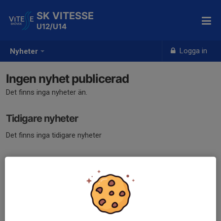
SK VITESSE
U12/U14
Logga in
Nyheter
Ingen nyhet publicerad
Det finns inga nyheter än.
Tidigare nyheter
Det finns inga tidigare nyheter