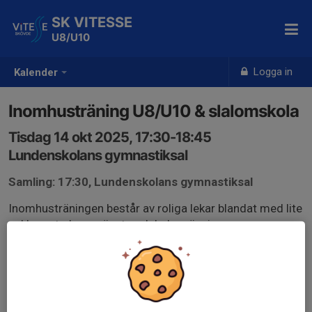
SK VITESSE
U8/U10
Logga in
Kalender
Inomhusträning U8/U10 & slalomskola
Tisdag 14 okt 2025, 17:30-18:45
Lundenskolans gymnastiksal
Samling: 17:30, Lundenskolans gymnastiksal
Inomhusträningen består av roliga lekar blandat med lite
enklare styrke-, spänst- och balansövningar.
Träningen vänder sig främst till träningsgruppen
U8/U10 och slalomskolans äldre barn.
Träningen är anpassad för barn som är 6 år eller äldre.