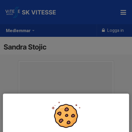
SK VITESSE
Logga in
Medlemmar
Sandra Stojic
Titel
Ledamot