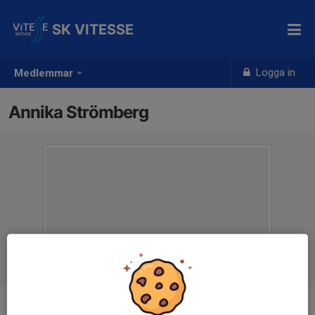
SK VITESSE
Logga in
Medlemmar
Annika Strömberg
Titel