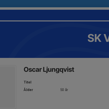
SK 
Oscar Ljungqvist
Titel
Ålder
50 år