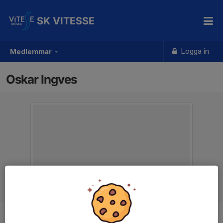
SK VITESSE
Logga in
Medlemmar
Oskar Ingves
Titel