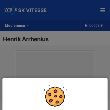
SK VITESSE
Logga in
Medlemmar
Henrik Arrhenius
Titel
Träningsansvarig