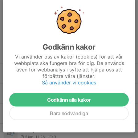
Kommentarer
Godkänn kakor
Tidigare nyheter
Vi använder oss av kakor (cookies) för att vår
webbplats ska fungera bra för dig. De används
även för webbanalys i syfte att hjälpa oss att
Äntligen Klubbmästerskap!
förbättra våra tjänster.
3 mar, 16:41
0
Så använder vi cookies
Klubbkväll med utbildning och erbjudanden 28/1
22 jan, 16:44
0
Godkänn alla kakor
Klubbkläder 2025/2026 från Huski Wear -Beställ senast tisd 20/1!
Bara nödvändiga
12 jan, 13:44
0
Boka pass i backen!
5 jan, 11:26
0