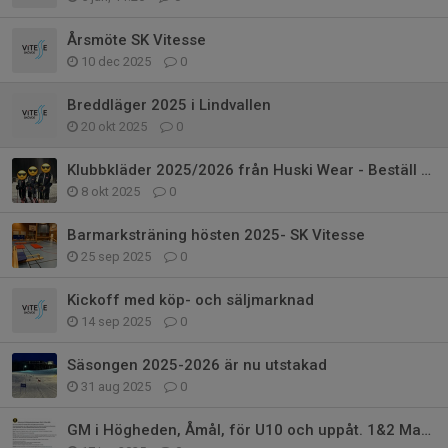
Årsmöte SK Vitesse
10 dec 2025
0
Breddläger 2025 i Lindvallen
20 okt 2025
0
Klubbkläder 2025/2026 från Huski Wear - Beställ senast 2/11!
8 okt 2025
0
Barmarksträning hösten 2025- SK Vitesse
25 sep 2025
0
Kickoff med köp- och säljmarknad
14 sep 2025
0
Säsongen 2025-2026 är nu utstakad
31 aug 2025
0
GM i Högheden, Åmål, för U10 och uppåt. 1&2 Mars.