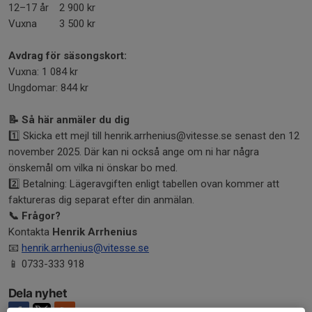
12–17 år
2 900 kr
Vuxna
3 500 kr
Avdrag för säsongskort:
Vuxna: 1 084 kr
Ungdomar: 844 kr
📝
Så här anmäler du dig
1️⃣ Skicka ett mejl till henrik.arrhenius@vitesse.se senast den 12
november 2025. Där kan ni också ange om ni har några
önskemål om vilka ni önskar bo med.
2️⃣ Betalning: Lägeravgiften enligt tabellen ovan kommer att
faktureras dig separat efter din anmälan.
📞
Frågor?
Kontakta
Henrik Arrhenius
📧
henrik.arrhenius@vitesse.se
📱 0733-333 918
Dela nyhet