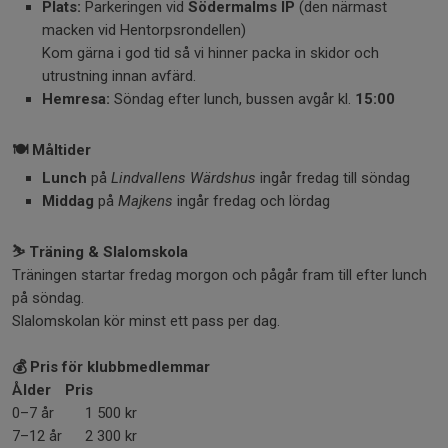
Plats:
Parkeringen vid
Södermalms IP
(den närmast
macken vid Hentorpsrondellen)
Kom gärna i god tid så vi hinner packa in skidor och
utrustning innan avfärd.
Hemresa:
Söndag efter lunch, bussen avgår kl.
15:00
🍽️
Måltider
Lunch
på
Lindvallens Wärdshus
ingår fredag till söndag
Middag
på
Majkens
ingår fredag och lördag
⛷️
Träning & Slalomskola
Träningen startar fredag morgon och pågår fram till efter lunch
på söndag.
Slalomskolan kör minst ett pass per dag.
💰
Pris för klubbmedlemmar
Ålder
Pris
0–7 år
1 500 kr
7–12 år
2 300 kr