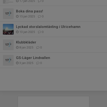
17 jan 2025
0
Boka dina pass!
15 jan 2025
0
Lyckad storslalomtävling i Ulricehamn
13 jan 2025
0
Klubbkläder
8 jan 2025
0
GS-Läger Lindvallen
3 jan 2025
0