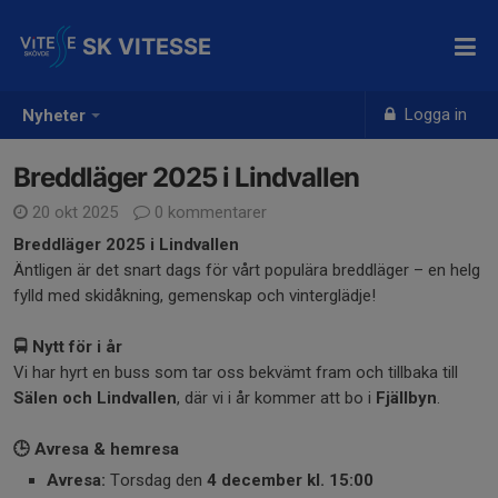
SK VITESSE
Logga in
Nyheter
Breddläger 2025 i Lindvallen
20 okt 2025
0 kommentarer
Breddläger 2025 i Lindvallen
Äntligen är det snart dags för vårt populära breddläger – en helg
fylld med skidåkning, gemenskap och vinterglädje!
🚍
Nytt för i år
Vi har hyrt en buss som tar oss bekvämt fram och tillbaka till
Sälen och Lindvallen
, där vi i år kommer att bo i
Fjällbyn
.
🕒
Avresa & hemresa
Avresa:
Torsdag den
4 december kl. 15:00