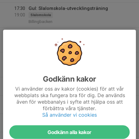
17:30
Gul: Slalomskola-utvecklingsträning
19:00
Slalomskola
Billingbacken
17:30
Blå: Slalomskola-utvecklingsträning
19:00
Slalomskola
Billingbacken
17:30
Röd: Slalomskola-utvecklingsträning
19:00
Slalomskola
Billingbacken
Godkänn kakor
19:00
Träning U12/U14
U12/U14
Vi använder oss av kakor (cookies) för att vår
21:00
Billingebacken
webbplats ska fungera bra för dig. De används
11
även för webbanalys i syfte att hjälpa oss att
förbättra våra tjänster.
Ons
Så använder vi cookies
12
17:00
KM-SK Vitesse
Slalomskola
21:30
Tor
Billingebacken
Godkänn alla kakor
17:00
KM-SK Vitesse
U8/U10