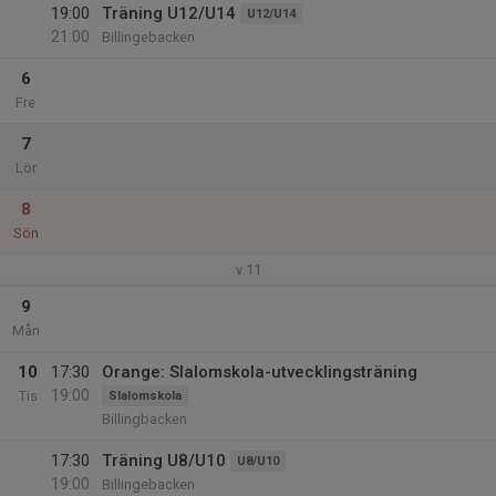
19:00
Träning U12/U14
U12/U14
21:00
Billingebacken
6
Fre
7
Lör
8
Sön
v.11
9
Mån
10
17:30
Orange: Slalomskola-utvecklingsträning
19:00
Tis
Slalomskola
Billingbacken
17:30
Träning U8/U10
U8/U10
19:00
Billingebacken