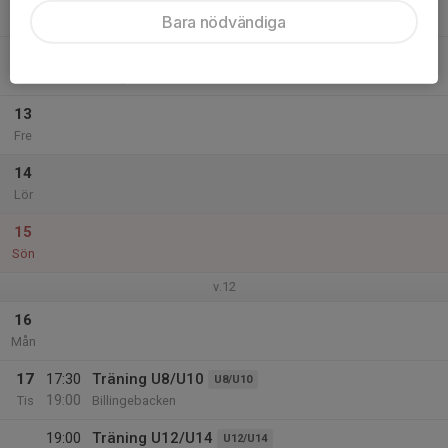
21:30
Billingebacken
Bara nödvändiga
17:00
KM SK Vitesse
U12/U14
22:00
Billingebacken
13
Fre
14
Lör
15
Sön
v.12
16
Mån
17
17:30
Träning U8/U10
U8/U10
19:00
Tis
Billingebacken
19:00
Träning U12/U14
U12/U14